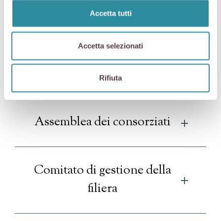
sempre ed esclusivamente in nome e per conto proprio.
Accetta tutti
La governance adottata assicura che gli amministratori – ovvero i produttori –
operino nell’interesse generale del comparto e di tutti i consorziati. Lo Statuto
assicura la terzietà e l’imparzialità nell’azione amministrativa del Consiglio di
Amministrazione, attribuendo determinate funzioni in forma esclusiva,
Accetta selezionati
autonoma e indipendente al Direttore Generale e alla
struttura consortile
.
Rifiuta
Assemblea dei consorziati
Comitato di gestione della
filiera