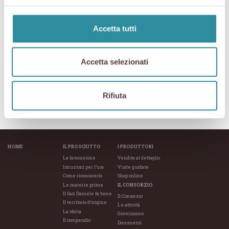
Il San Daniele non è solo un prodotto di eccellenza, ma anche il cuore di una
realtà organizzativa solida e dinamica, in cui la comunicazione riveste un
Accetta tutti
ruolo strategico. Il Consorzio, con le sue numerose figure professionali
impegnate quotidianamente nella promozione del prodotto, rappresenta un
esempio concreto di come si costruisce, gestisce e comunica un brand
riconosciuto a livello internazionale. Per gli studenti, entrare in contatto con
Accetta selezionati
questo ambiente significa poter osservare da vicino un sistema professionale
articolato, scoprendo competenze, strumenti e approcci che rendono tangibile il
valore della comunicazione nel mondo del lavoro. Un’occasione preziosa per
immaginare e orientare il proprio futuro con maggiore consapevolezza.
Rifiuta
CS-2025-Consorzio-Fondazione-e-Manzini-per-il-marketing-agli-studenti
HOME
IL PROSCIUTTO
I PRODUTTORI
La lavorazione
Vendita al dettaglio
Istruzioni per l’uso
Visite guidate
Come riconoscerlo
Shop online
Le materie prime
IL CONSORZIO
Il San Daniele fa bene
Il Consorzio
Il territorio d’origine
Le attività
La storia
Governance
Il compendio
Documenti