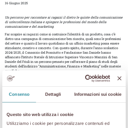
16 Giugno 2025
Un percorso per raccontare ai ragazzi il dietro le quinte della comunicazione
di un’eccellenza italiana e spiegare le professioni del mondo della
comunicazione e del marketing.
Far scoprire ai ragazzi come si costruisce l’identità di un prodotto, cosa c’è
dietro una campagna di comunicazione ben riuscita, quali sono le professioni
del settore e quanto il lavoro quotidiano di un ufficio marketing possa essere
stimolante, creativo e concreto. Con questo spirito, durante l’anno scolastico
2024/2025, il Consorzio del Prosciutto e Fondazione San Daniele hanno
affiancato l’Istituto Statale di Istruzione Superiore Vincenzo Manzini di San
Daniele del Friuli in un percorso pensato per rafforzare il piano di studi degli
studenti dell’indirizzo “Amministrazione, Finanza e Marketing” nelle materie
specifiche.
Il progetto ha coinvolto le classi terze, quarte e quinte con un ciclo di incontri in
aula e un seminario formativo. Un percorso specifico sui temi della
comunicazione, del territorio e delle nuove competenze digitali, con l’obiettivo
di dare forma e concretezza a quanto si studia tra i banchi, rapportandolo alle
Consenso
Dettagli
Informazioni sui cookie
attività quotidiane di promozione e comunicazione, anche per conoscere il
vasto numero di professioni legate al settore.
Tre i laboratori in classe, affidati ai professionisti che operano nell’area
Marketing e Comunicazione del Consorzio e della Fondazione, per raccontare
Questo sito web utilizza i cookie
le dinamiche della comunicazione, la strategia e le attività di promozione. Gli
incontri sono stati l’occasione per affrontare temi come la comunicazione
Utilizziamo i cookie per personalizzare contenuti ed
tradizionale e il digital marketing, la promozione turistica e l’organizzazione