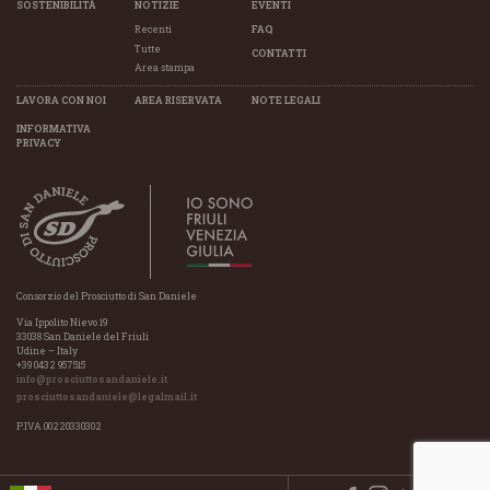
SOSTENIBILITÀ
NOTIZIE
EVENTI
Recenti
FAQ
Tutte
CONTATTI
Area stampa
LAVORA CON NOI
AREA RISERVATA
NOTE LEGALI
INFORMATIVA
PRIVACY
Consorzio del Prosciutto di San Daniele
Via Ippolito Nievo 19
33038 San Daniele del Friuli
Udine – Italy
+39 0432 957515
info@prosciuttosandaniele.it
prosciuttosandaniele@legalmail.it
P.IVA 00220330302