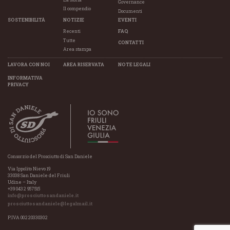
Governance
Il compendio
Documenti
SOSTENIBILITÀ
NOTIZIE
EVENTI
Recenti
FAQ
Tutte
CONTATTI
Area stampa
LAVORA CON NOI
AREA RISERVATA
NOTE LEGALI
INFORMATIVA
PRIVACY
Consorzio del Prosciutto di San Daniele
Via Ippolito Nievo 19
33038 San Daniele del Friuli
Udine – Italy
+39 0432 957515
info@prosciuttosandaniele.it
prosciuttosandaniele@legalmail.it
P.IVA 00220330302