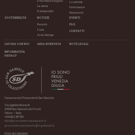
Il territorio d’origine
Le attività
La storia
Governance
Il compendio
Documenti
SOSTENIBILITÀ
NOTIZIE
EVENTI
Recenti
FAQ
Tutte
CONTATTI
Area stampa
LAVORA CON NOI
AREA RISERVATA
NOTE LEGALI
INFORMATIVA
PRIVACY
Consorzio del Prosciutto di San Daniele
Via Ippolito Nievo 19
33038 San Daniele del Friuli
Udine – Italy
+39 0432 957515
info@prosciuttosandaniele.it
prosciuttosandaniele@legalmail.it
P.IVA 00220330302