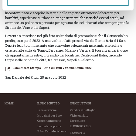
offriranno ai visitatori l’occasione di vivere un’esperienza autentica tra cultura
e tradizioni, di conoscere i prodotti locali, immergersi nella natura
incontaminata e scoprire la storia della regione attraverso laboratori per
bambini, esperienze outdoor ed enogastronomiche nonché eventi serali, ad
animare un palinsesto pensato per ognuno dei sei itinerari che compongono la
Strada del Vino e dei Sapori.
L’evento si inserisce nel già fitto calendario di promozione che il Consorzio ha
predisposto per il 2022. A marzo ha infatti preso il via da Roma
Aria di San
Daniele
, il tour itinerante che coinvolge selezionati ristoranti, enoteche o
osterie nelle città di Torino, Bergamo, Milano e Verona. Il tour riprenderà, dopo
gli appuntamenti estivi, il presidio dei locali nel Centro-sud Italia, facendo
tappa nelle principali città, tra cui Bari, Napoli e Palermo.
Comunicato Stampa – Aria di Friuli Venezia Giulia 2022
San Daniele del Friuli, 25 maggio 2022
HOME
IL PROSCIUTTO
I PRODUTTORI
La lavorazione
Vendita al dettaglio
Istruzioni per l’uso
Visite guidate
Come riconoscerlo
Shop online
Le materie prime
IL CONSORZIO
Il San Daniele fa bene
Il Consorzio