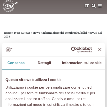
Skip
IT
to
content
Home
»
Press & News
»
News
»
Informazione dei contributi pubblici ricevuti nel
2018
Informazione dei
contributi pubblici
Consenso
Dettagli
Informazioni sui cookie
ricevuti nel 2018
Questo sito web utilizza i cookie
Utilizziamo i cookie per personalizzare contenuti ed
annunci, per fornire funzionalità dei social media e per
25 Febbraio 2019
analizzare il nostro traffico. Condividiamo inoltre
informazioni sul modo in cui utilizza il nostro sito con i