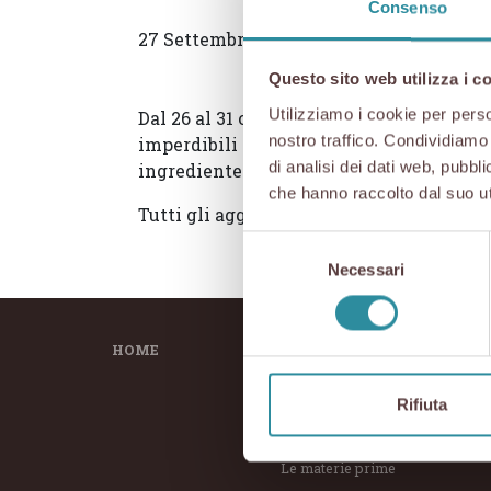
Consenso
27 Settembre 2018
Questo sito web utilizza i c
Utilizziamo i cookie per perso
Dal 26 al 31 ottobre Bari, una delle città
nostro traffico. Condividiamo 
imperdibili dedicati all’eccellenza friu
di analisi dei dati web, pubbl
ingrediente di menù speciali, oppure af
che hanno raccolto dal suo uti
Tutti gli aggiornamenti sul tour di
Aria 
Selezione
Necessari
del
consenso
HOME
IL PROSCIUTTO
I PR
La lavorazione
Vendit
Rifiuta
Istruzioni per l’uso
Visite
Come riconoscerlo
Shop 
Le materie prime