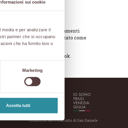
Informazioni sui cookie
l media e per analizzare il
 di San Daniele”. Alcuni appuntamenti
nostri partner che si occupano
i San Daniele DOP verrà utilizzato come
azioni che ha fornito loro o
taglio a macchina.
ele.it
e sulla
pagina Facebook
.
Marketing
Accetta tutti
Consorzio del Prosciutto di San Daniele