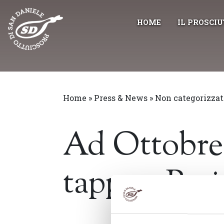
Skip
to
HOME
IL PROSCI
content
Home
»
Press & News
»
Non categorizzat
Ad Ottobre 
tappa a Bari