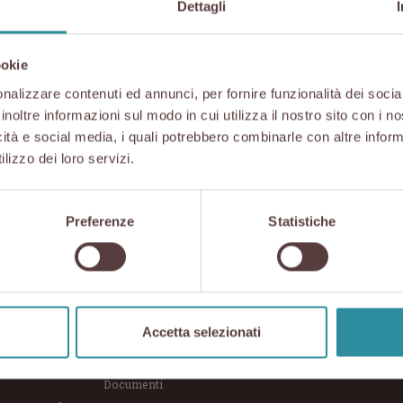
Dettagli
ookie
nalizzare contenuti ed annunci, per fornire funzionalità dei socia
 di mare più belle del sud Italia accoglie il tour di “Aria
inoltre informazioni sul modo in cui utilizza il nostro sito con i 
lana. Anche nelle serate-evento pugliesi, il Prosciutto d
icità e social media, i quali potrebbero combinarle con altre inform
fettato al momento con taglio a mano o sottilissimo con 
lizzo dei loro servizi.
di San Daniele
sono disponibili sul sito
www.ariadisandani
Preferenze
Statistiche
ODUTTORI
IL CONSORZIO
a al dettaglio
Il Consorzio
Accetta selezionati
 guidate
Le attività
online
Governance
Documenti