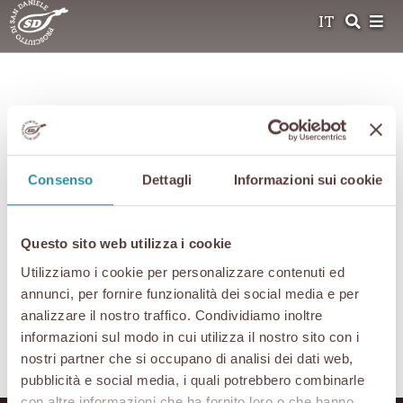
Skip
IT
to
content
Home
»
Press & News
»
Cartella Stampa
»
Il prosciutto di San Daniele
Il prosciutto di San
Consenso
Dettagli
Informazioni sui cookie
Daniele
Questo sito web utilizza i cookie
Utilizziamo i cookie per personalizzare contenuti ed
annunci, per fornire funzionalità dei social media e per
17 Maggio 2018
analizzare il nostro traffico. Condividiamo inoltre
informazioni sul modo in cui utilizza il nostro sito con i
Cartella stampa Prosciutto San Daniele
nostri partner che si occupano di analisi dei dati web,
pubblicità e social media, i quali potrebbero combinarle
con altre informazioni che ha fornito loro o che hanno