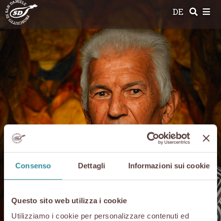
Skip
DE
to
content
Consenso
Dettagli
Informazioni sui cookie
Questo sito web utilizza i cookie
Die Produzenten
von
Utilizziamo i cookie per personalizzare contenuti ed