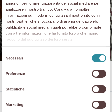
San Daniele
annunci, per fornire funzionalità dei social media e per
analizzare il nostro traffico. Condividiamo inoltre
informazioni sul modo in cui utilizza il nostro sito con i
Schinken
mit
nostri partner che si occupano di analisi dei dati web,
pubblicità e social media, i quali potrebbero combinarle
Online-Verkauf
con altre informazioni che ha fornito loro o che hanno
raccolto dal suo utilizzo dei loro servizi.
Selezione
Necessari
del
consenso
Preferenze
Alberti 1906 „La casa del
Statistiche
prosciutto“
La Glacere
Prolongo il Prosciutto
Prosciutti Coradazzi
Marketing
Prosciuttificio Bagatto