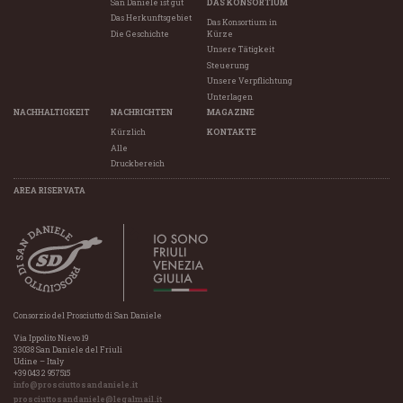
San Daniele ist gut
DAS KONSORTIUM
Das Herkunftsgebiet
Das Konsortium in
Die Geschichte
Kürze
Unsere Tätigkeit
Steuerung
Unsere Verpflichtung
Unterlagen
NACHHALTIGKEIT
NACHRICHTEN
MAGAZINE
Kürzlich
KONTAKTE
Alle
Druckbereich
AREA RISERVATA
Consorzio del Prosciutto di San Daniele
Via Ippolito Nievo 19
33038 San Daniele del Friuli
Udine – Italy
+39 0432 957515
info@prosciuttosandaniele.it
prosciuttosandaniele@legalmail.it