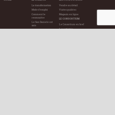
La transformation
Vendre au détail
Mode d’emploi
Visites guidées
Comment le
Magasin en ligne
reconnaître
LE CONSORTIUM
Le San Daniele est
Le Consortium en bref
sain
Les activités
Le Territoire
Gouvernance
L’histoire
Notre engagement
Notre engagement
Documents
NOUVELLES
MAGAZINE
CONTACTS
Récent
DURABILITÉ
Tout
AREA RISERVATA
Consorzio del Prosciutto di San Daniele
Via Ippolito Nievo 19
33038 San Daniele del Friuli